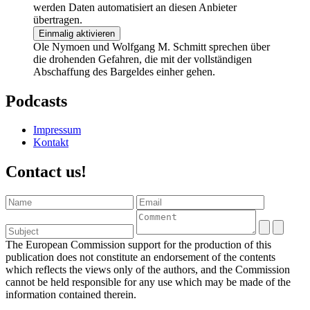
werden Daten automatisiert an diesen Anbieter
übertragen.
Einmalig aktivieren
Ole Nymoen und Wolfgang M. Schmitt sprechen über
die drohenden Gefahren, die mit der vollständigen
Abschaffung des Bargeldes einher gehen.
Podcasts
Impressum
Kontakt
Contact us!
The European Commission support for the production of this
publication does not constitute an endorsement of the contents
which reflects the views only of the authors, and the Commission
cannot be held responsi­ble for any use which may be made of the
information contained therein.