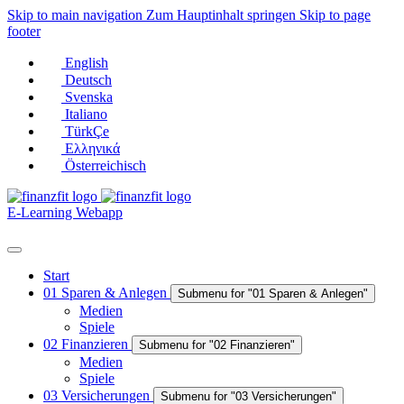
Skip to main navigation
Zum Hauptinhalt springen
Skip to page
footer
English
Deutsch
Svenska
Italiano
TürkÇe
Ελληνικά
Österreichisch
E-Learning Webapp
Start
01 Sparen & Anlegen
Submenu for "01 Sparen & Anlegen"
Medien
Spiele
02 Finanzieren
Submenu for "02 Finanzieren"
Medien
Spiele
03 Versicherungen
Submenu for "03 Versicherungen"