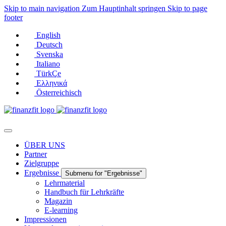
Skip to main navigation
Zum Hauptinhalt springen
Skip to page
footer
English
Deutsch
Svenska
Italiano
TürkÇe
Ελληνικά
Österreichisch
ÜBER UNS
Partner
Zielgruppe
Ergebnisse
Submenu for "Ergebnisse"
Lehrmaterial
Handbuch für Lehrkräfte
Magazin
E-learning
Impressionen