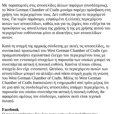
Με παραπομπές στις ιστοσελίδες άλλων παρόχων (συνδέσμους),
το West German Chamber of Crafts μονάχα παρέχει πρόσβαση στη
χρήση του περιεχομένου τους. Δεν ευθύνεται για το περιχόμενό
τους. Για τυχόν παράνομο, εσφαλμένο ή ελλιπές περιεχόμενο
αυτών των ιστοσελίδων, καθώς και για τις ζημίες που ενδέχεται να
προκύψουν ως αποτέλεσμα της χρήσης ή της μη χρήσης αυτού του
περιχομένου ευθύνονται μόνο οι ιδιοκτήτες των ιστοσελίδων
αυτών.
Κατά τη στιγμή της αρχικής σύνδεσης με αυτές τις ιστοσελίδες, το
συντακτικό προσωπικό του West German Chamber of Crafts έχει
πραγματοποιήσει σχολαστικό έλεγχο του περιεχομένου τους με
σκοπό τον εντοπισμό στοιχείων η παρουσία των οποίων μπορεί να
συνεπάγεται αστική ή ποινική ευθύνη. Κανένα τέτοιου είδους
στοιχείο δεν είχε εντοπιστεί. Ωστόσο, το περιεχόμενο αυτών των
ιστοσελίδων μπορεί να αλλάξει ανά πάσα στιγμή χωρίς τη γνώση
του West German Chamber of Crafts. Μόλις το West German
Chamber of Crafts διαπιστώσει ή ενημερωθεί από τρίτο μέρος ότι
σε μια από τις συνδεδεμένες ιστοσελίδες υπάρχει περιεχόμενο, η
παρουσία του οποίου συνεπάγεται αστική ή ποινική ευθύνη, θα
αφαιρέσει αμέσως τον σύνδεσμο, εφόσον αυτό είναι τεχνικά
δυνατό.
Facebook