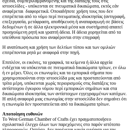
σχέδια, συμπεριλαμβανομένης και της διάταξής τους στις
ιστοσελίδες - υπόκεινται σε πνευματικά δικαιώματα, εκτός εάν
αναφέρεται διαφορετικά. Οποιαδήποτε χρήση τους που δεν
επιτρέπεται από το νόμο περί πνευματικής ιδιοκτησίας (αντιγραφή,
επεξεργασία, μετάφραση, αποθήκευση ή αναπαραγωγή σε βάσεις
δεδομένων ή σε άλλα ηλεκτρονικά μέσα και συστήματα) απαιτεί
προηγούμενη ρητή και γραπτή άδεια. Η άδεια χορηγείται από τα
υπεύθυνα πρόσωπα που αναφέρονται στην επιγραφή
Η ανατύπωση και χρήση των δελτίων τύπου και των ομιλιών
επιτρέπονται ρητά με αναφορά στην πηγή.
Επιπλέον, οι εικόνες, τα γραφικά, τα κείμενα ή άλλα αρχεία
ενδέχεται να υπόκεινται σε πνευματικά δικαιώματα τρίτων, εν όλω
ή εν μέρει. Όλες οι επωνυμίες και τα εμπορικά σήματα που
χρησιμοποιούνται στην ιστοσελίδα μας και προστατεύονται από
τρίτα μέρη, υπόκεινται χωρίς περιορισμούς στις διατάξεις του
αντίστοιχου έγκυρου νόμου περί εμπορικών σημάτων και στα
δικαιώματα ιδιοκτησίας των αντίστοιχων εγγεγραμμένων κατόχων.
Η απλή αναφορά μιας επωνυμίας στην ιστοσελίδα δεν σημαίνει ότι
η επωνυμία δεν προστατεύεται από τα δικαιώματα τρίτων.
Αποποίηση ευθυνών
Το West German Chamber of Crafts έχει πραγματοποιήσεο
σχολαστικό έλεγχο όλων των παρεχόμενες στο παρόν ιστότοπο
πληροφοριών. Ωστόσο, δεν παρέχεται καμία εγγύηση για την