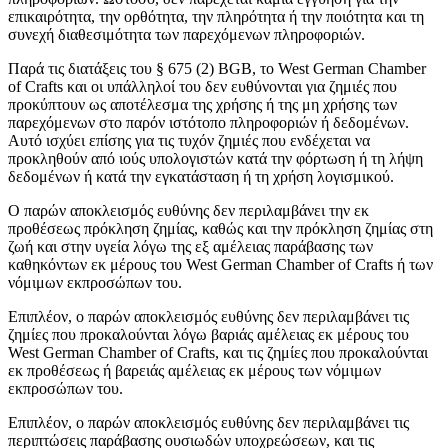
επικαιρότητα, την ορθότητα, την πληρότητα ή την ποιότητα και τη
συνεχή διαθεσιμότητα των παρεχόμενων πληροφοριών.
Παρά τις διατάξεις του § 675 (2) BGB, το West German Chamber
of Crafts και οι υπάλληλοί του δεν ευθύνονται για ζημιές που
προκύπτουν ως αποτέλεσμα της χρήσης ή της μη χρήσης των
παρεχόμενων στο παρόν ιστότοπο πληροφοριών ή δεδομένων.
Αυτό ισχύει επίσης για τις τυχόν ζημιές που ενδέχεται να
προκληθούν από ιούς υπολογιστών κατά την φόρτωση ή τη λήψη
δεδομένων ή κατά την εγκατάσταση ή τη χρήση λογισμικού.
Ο παρών αποκλεισμός ευθύνης δεν περιλαμβάνει την εκ
προθέσεως πρόκληση ζημίας, καθώς και την πρόκληση ζημίας στη
ζωή και στην υγεία λόγω της εξ αμέλειας παράβασης των
καθηκόντων εκ μέρους του West German Chamber of Crafts ή των
νόμιμων εκπροσώπων του.
Επιπλέον, ο παρών αποκλεισμός ευθύνης δεν περιλαμβάνει τις
ζημίες που προκαλούνται λόγω βαριάς αμέλειας εκ μέρους του
West German Chamber of Crafts, και τις ζημίες που προκαλούνται
εκ προθέσεως ή βαρειάς αμέλειας εκ μέρους των νόμιμων
εκπροσώπων του.
Επιπλέον, ο παρών αποκλεισμός ευθύνης δεν περιλαμβάνει τις
περιπτώσεις παράβασης ουσιωδών υποχρεώσεων, και τις