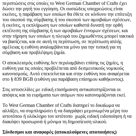
περιπτώσεις στις οποίες το West German Chamber of Crafts έχει
δώσει την ρητή του εγγύηση. Οι ουσιώδεις υποχρεώσεις είναι
εκείνες, η παράβαση των οποίων θα έθετε σε κίνδυνο την επίτευξη
του σκοπού της σύμβασης ή του σκοπού των αμοιβαίων σχέσεων,
ή εκείνες, η εκπλήρωση των οποίων καθιστά δυνατή την ορθή
εκτέλεση της σύμβασης ή των αμοιβαίων έννομων σχέσεων, και
στην τήρηση των οποίων η πλευρά του ζημιωθέντος μπορεί τακτικά
να βασίζεται, και σε αυτή τη περίπτωση, σε περίπτωση απλής
αμέλειας η ευθύνη αναλαμβάνεται μόνο για την τυπική για τη
σύμβαση και προβλέψιμη ζημία.
Ο αποκλεισμός ευθύνης δεν περιλαμβάνει επίσης τις ζημίες, η
ευθύνη για τις οποίες προβλέπεται από δεσμευτικούς νομικούς
κανονισμούς. Αυτό επεκτείνεται και στην ευθύνη που αναφέρεται
στο § 839 BGB (ευθύνη για παράβαση επίσημου καθήκοντος).
Στις ιστοσελίδες με ειδική επισήμανση αντικατοπτρίζονται οι
απόψεις και τα ευρήματα των ατόμων που κατονομάζονται εκεί.
Το West German Chamber of Crafts διατηρεί το δικαίωμα να
αλλάξει, να συμπληρώσει ή να διαγράψει μεμονωμένα μέρη του
ιστοτόπου ή ολόκληρο τον ιστότοπο χωρίς ειδική ειδοποίηση ή να
διακόψει προσωρινά ή μόνιμα τη δημοσίευση υλικού.
Σύνδεσμοι και αναφορές (αποκαλούμενες αποποιήσεις)