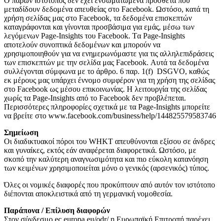
Ο παρών ιστότοπος δεν έχει ενσωματωμένα πρόσθετα που
μεταδίδουν δεδομένα απευθείας στο Facebook. Ωστόσο, κατά τη
χρήση σελίδας μας στο Facebook, τα δεδομένα επισκεπτών
καταγράφονται και γίνονται προσβάσιμα για εμάς, μέσω των
λεγόμενων Page-Insights του Facebook. Tα Page-Insights
αποτελούν συνοπτικά δεδομένων και μπορούν να
χρησιμοποιηθούν για να ενημερωνόμαστε για τις αλληλεπιδράσεις
των επισκεπτών με την σελίδα μας Facebook. Αυτά τα δεδομένα
συλλέγονται σύμφωνα με το άρθρο. 6 παρ. 1(f) DSGVO, καθώς
εκ μέρους μας υπάρχει έννομο συμφέρον για τη χρήση της σελίδας
στο Facebook ως μέσου επικοινωνίας. Η λειτουργία της σελίδας
χωρίς τα Page-Insights από το Facebook δεν προβλέπεται.
Περισσότερες πληροφορίες σχετικά με τα Page-Insights μπορείτε
να βρείτε στο www.facebook.com/business/help/144825579583746
Σημείωση
Οι διαδικτυακοί πόροι του WHKT απευθύνονται εξίσου σε άνδρες
και γυναίκες, εκτός εάν αναφέρεται διαφορετικά. Ωστόσο, με
σκοπό την καλύτερη αναγνωσιμότητα και πιο εύκολη κατανόηση
των κειμένων χρησιμοποιείται μόνο ο γενικός (αρσενικός) τύπος.
Όλες οι νομικές διαφορές που προκύπτουν από αυτόν τον ιστότοπο
διέπονται αποκλειστικά από τη γερμανική νομοθεσία.
Παράπονα / Επίλυση διαφορών
Στον σύνδεσμο ec.europa.eu/odr/ η Ευρωπαϊκή Επιτροπή παρέχει