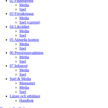
02 Finansiering
Media
Spel
03 Försäkringar
Media
Spel
(current)
04 Likviditet
Media
Spel
05 Aktuella konton
Media
Spel
06 Pensionsavsättning
Media
Spel
07 Infopool
Media
Spel
Spel & Media
Magasinet
Media
Spel
Lärare och utbildare
Handbok