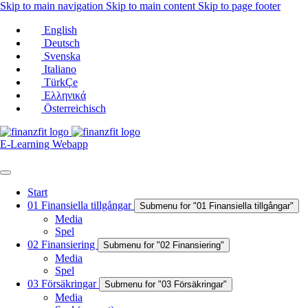
Skip to main navigation
Skip to main content
Skip to page footer
English
Deutsch
Svenska
Italiano
TürkÇe
Ελληνικά
Österreichisch
E-Learning Webapp
Start
01 Finansiella tillgångar
Submenu for "01 Finansiella tillgångar"
Media
Spel
02 Finansiering
Submenu for "02 Finansiering"
Media
Spel
03 Försäkringar
Submenu for "03 Försäkringar"
Media