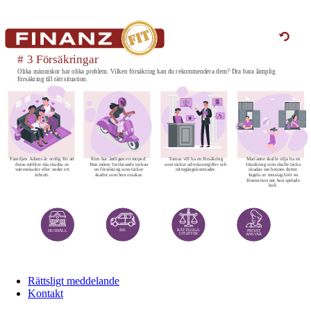
Rättsligt meddelande
Kontakt