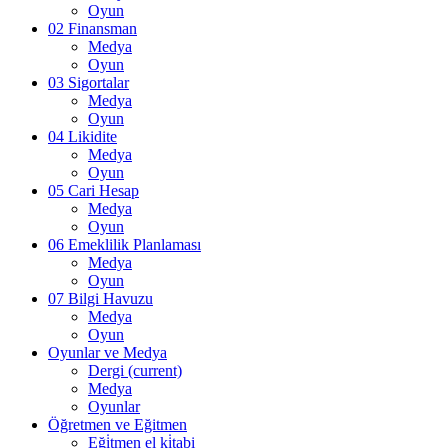
Oyun
02 Finansman
Medya
Oyun
03 Sigortalar
Medya
Oyun
04 Likidite
Medya
Oyun
05 Cari Hesap
Medya
Oyun
06 Emeklilik Planlaması
Medya
Oyun
07 Bilgi Havuzu
Medya
Oyun
Oyunlar ve Medya
Dergi
(current)
Medya
Oyunlar
Öğretmen ve Eğitmen
Eği̇tmen el ki̇tabi