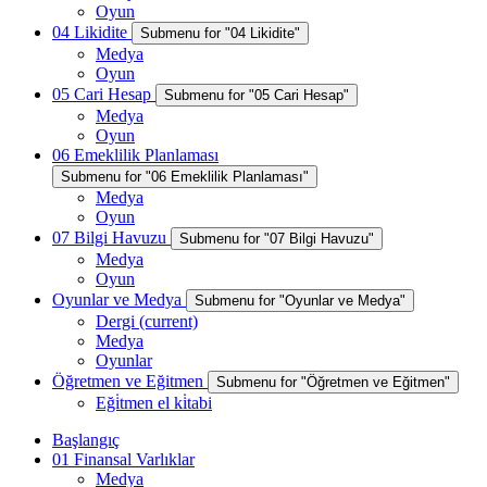
Oyun
04 Likidite
Submenu for "04 Likidite"
Medya
Oyun
05 Cari Hesap
Submenu for "05 Cari Hesap"
Medya
Oyun
06 Emeklilik Planlaması
Submenu for "06 Emeklilik Planlaması"
Medya
Oyun
07 Bilgi Havuzu
Submenu for "07 Bilgi Havuzu"
Medya
Oyun
Oyunlar ve Medya
Submenu for "Oyunlar ve Medya"
Dergi
(current)
Medya
Oyunlar
Öğretmen ve Eğitmen
Submenu for "Öğretmen ve Eğitmen"
Eği̇tmen el ki̇tabi
Başlangıç
01 Finansal Varlıklar
Medya