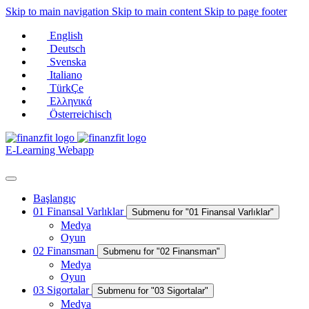
Skip to main navigation
Skip to main content
Skip to page footer
English
Deutsch
Svenska
Italiano
TürkÇe
Ελληνικά
Österreichisch
E-Learning Webapp
Başlangıç
01 Finansal Varlıklar
Submenu for "01 Finansal Varlıklar"
Medya
Oyun
02 Finansman
Submenu for "02 Finansman"
Medya
Oyun
03 Sigortalar
Submenu for "03 Sigortalar"
Medya