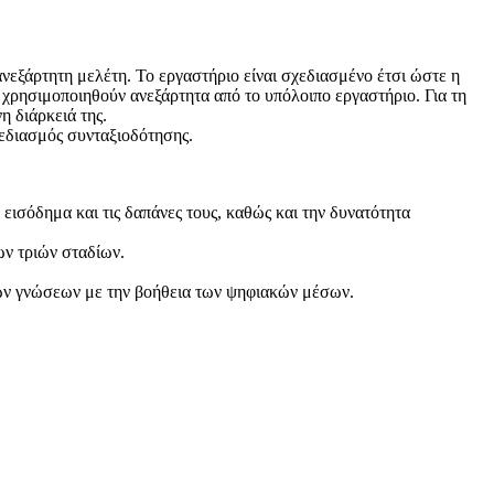
ανεξάρτητη μελέτη. Το εργαστήριο είναι σχεδιασμένο έτσι ώστε η
 χρησιμοποιηθούν ανεξάρτητα από το υπόλοιπο εργαστήριο. Για τη
 διάρκειά της.
χεδιασμός συνταξιοδότησης.
εισόδημα και τις δαπάνες τους, καθώς και την δυνατότητα
ων τριών σταδίων.
 των γνώσεων με την βοήθεια των ψηφιακών μέσων.