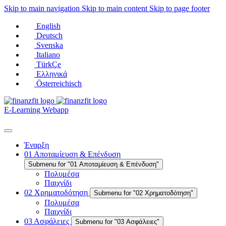
Skip to main navigation
Skip to main content
Skip to page footer
English
Deutsch
Svenska
Italiano
TürkÇe
Ελληνικά
Österreichisch
E-Learning Webapp
Έναρξη
01 Αποταμίευση & Επένδυση
Submenu for "01 Αποταμίευση & Επένδυση"
Πολυμέσα
Παιχνίδι
02 Χρηματοδότηση
Submenu for "02 Χρηματοδότηση"
Πολυμέσα
Παιχνίδι
03 Ασφάλειες
Submenu for "03 Ασφάλειες"