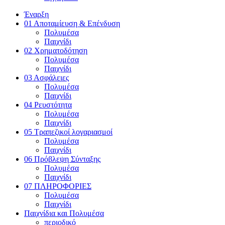
Έναρξη
01 Αποταμίευση & Επένδυση
Πολυμέσα
Παιχνίδι
02 Χρηματοδότηση
Πολυμέσα
Παιχνίδι
03 Ασφάλειες
Πολυμέσα
Παιχνίδι
04 Ρευστότητα
Πολυμέσα
Παιχνίδι
05 Τραπεζικοί λογαριασμοί
Πολυμέσα
Παιχνίδι
06 Πρόβλεψη Σύνταξης
Πολυμέσα
Παιχνίδι
07 ΠΛΗΡΟΦΟΡΙΕΣ
Πολυμέσα
Παιχνίδι
Παιχνίδια και Πολυμέσα
περιοδικό