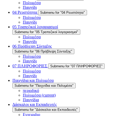
Πολυμέσα
Παιχνίδι
04 Ρευστότητα
Submenu for "04 Ρευστότητα"
Πολυμέσα
Παιχνίδι
05 Τραπεζικοί λογαριασμοί
Submenu for "05 Τραπεζικοί λογαριασμοί"
Πολυμέσα
Παιχνίδι
06 Πρόβλεψη Σύνταξης
Submenu for "06 Πρόβλεψη Σύνταξης"
Πολυμέσα
Παιχνίδι
07 ΠΛΗΡΟΦΟΡΙΕΣ
Submenu for "07 ΠΛΗΡΟΦΟΡΙΕΣ"
Πολυμέσα
Παιχνίδι
Παιχνίδια και Πολυμέσα
Submenu for "Παιχνίδια και Πολυμέσα"
περιοδικό
Πολυμέσα
(current)
Παιχνίδια
Δάσκαλοι και Εκπαιδευτές
Submenu for "Δάσκαλοι και Εκπαιδευτές"
Εγχειριδιο